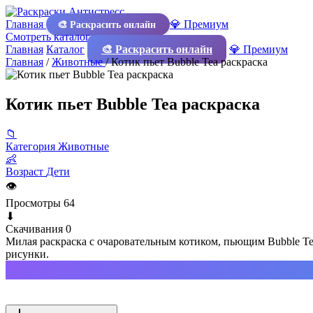
Главная
💎 Премиум
🎨 Раскрасить онлайн
Смотреть каталог
Главная
Каталог
🎨 Раскрасить онлайн
💎 Премиум
Главная
/
Животные
/
Котик пьет Bubble Tea раскраска
Котик пьет Bubble Tea раскраска
📁
Категория
Животные
👶
Возраст
Дети
👁
Просмотры
64
⬇
Скачивания
0
Милая раскраска с очаровательным котиком, пьющим Bubble Te
рисунки.