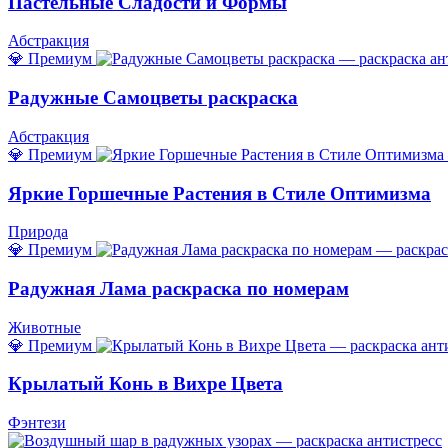
Пастельные Сладости и Формы
Абстракция
💎 Премиум
Радужные Самоцветы раскраска
Абстракция
💎 Премиум
Яркие Горшечные Растения в Стиле Оптимизма
Природа
💎 Премиум
Радужная Лама раскраска по номерам
Животные
💎 Премиум
Крылатый Конь в Вихре Цвета
Фэнтези