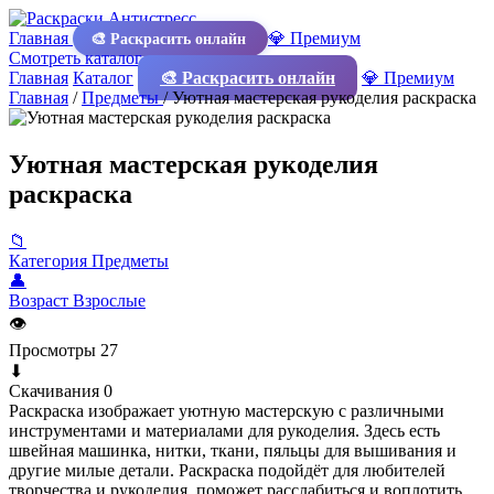
Главная
💎 Премиум
🎨 Раскрасить онлайн
Смотреть каталог
Главная
Каталог
🎨 Раскрасить онлайн
💎 Премиум
Главная
/
Предметы
/
Уютная мастерская рукоделия раскраска
Уютная мастерская рукоделия
раскраска
📁
Категория
Предметы
👤
Возраст
Взрослые
👁
Просмотры
27
⬇
Скачивания
0
Раскраска изображает уютную мастерскую с различными
инструментами и материалами для рукоделия. Здесь есть
швейная машинка, нитки, ткани, пяльцы для вышивания и
другие милые детали. Раскраска подойдёт для любителей
творчества и рукоделия, поможет расслабиться и воплотить