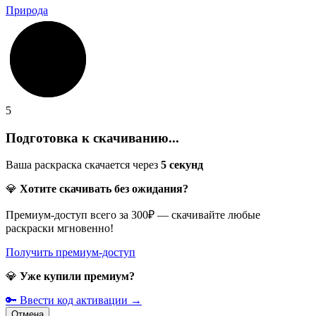
Природа
5
Подготовка к скачиванию...
Ваша раскраска скачается через
5
секунд
💎
Хотите скачивать без ожидания?
Премиум-доступ всего за 300₽ — скачивайте любые
раскраски мгновенно!
Получить премиум-доступ
💎
Уже купили премиум?
🔑 Ввести код активации →
Отмена