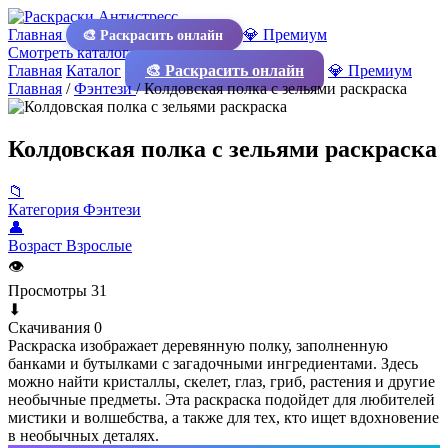
Главная
💎 Премиум
🎨 Раскрасить онлайн
Смотреть каталог
Главная
Каталог
🎨 Раскрасить онлайн
💎 Премиум
Главная
/
Фэнтези
/
Колдовская полка с зельями раскраска
Колдовская полка с зельями раскраска
📁
Категория
Фэнтези
👤
Возраст
Взрослые
👁
Просмотры
31
⬇
Скачивания
0
Раскраска изображает деревянную полку, заполненную
банками и бутылками с загадочными ингредиентами. Здесь
можно найти кристаллы, скелет, глаз, гриб, растения и другие
необычные предметы. Эта раскраска подойдет для любителей
мистики и волшебства, а также для тех, кто ищет вдохновение
в необычных деталях.