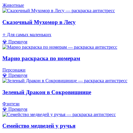
Животные
Сказочный Мухомор в Лесу
⭐ Для самых маленьких
💎 Премиум
Марио раскраска по номерам
Персонажи
💎 Премиум
Зеленый Дракон в Сокровищнице
Фэнтези
💎 Премиум
Семейство медведей у ручья