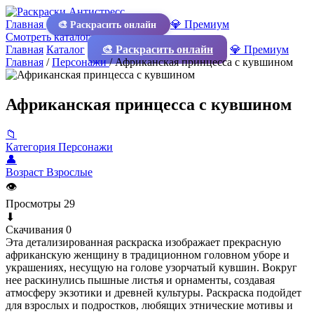
Главная
💎 Премиум
🎨 Раскрасить онлайн
Смотреть каталог
Главная
Каталог
🎨 Раскрасить онлайн
💎 Премиум
Главная
/
Персонажи
/
Африканская принцесса с кувшином
Африканская принцесса с кувшином
📁
Категория
Персонажи
👤
Возраст
Взрослые
👁
Просмотры
29
⬇
Скачивания
0
Эта детализированная раскраска изображает прекрасную
африканскую женщину в традиционном головном уборе и
украшениях, несущую на голове узорчатый кувшин. Вокруг
нее раскинулись пышные листья и орнаменты, создавая
атмосферу экзотики и древней культуры. Раскраска подойдет
для взрослых и подростков, любящих этнические мотивы и