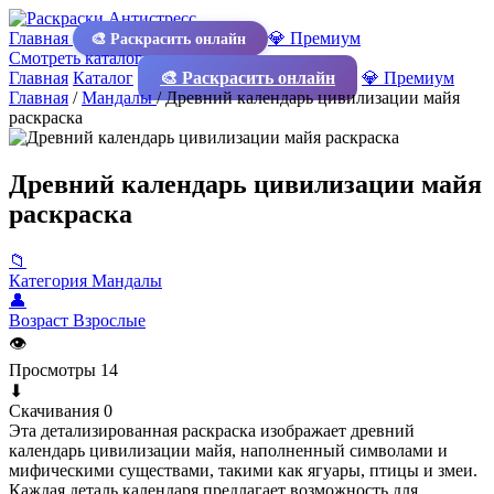
Главная
💎 Премиум
🎨 Раскрасить онлайн
Смотреть каталог
Главная
Каталог
🎨 Раскрасить онлайн
💎 Премиум
Главная
/
Мандалы
/
Древний календарь цивилизации майя
раскраска
Древний календарь цивилизации майя
раскраска
📁
Категория
Мандалы
👤
Возраст
Взрослые
👁
Просмотры
14
⬇
Скачивания
0
Эта детализированная раскраска изображает древний
календарь цивилизации майя, наполненный символами и
мифическими существами, такими как ягуары, птицы и змеи.
Каждая деталь календаря предлагает возможность для