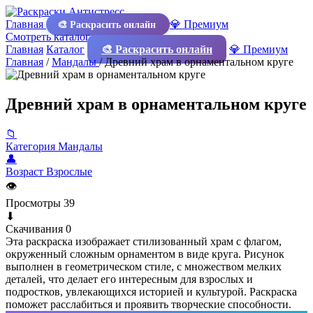
Главная
💎 Премиум
🎨 Раскрасить онлайн
Смотреть каталог
Главная
Каталог
🎨 Раскрасить онлайн
💎 Премиум
Главная
/
Мандалы
/
Древний храм в орнаментальном круге
Древний храм в орнаментальном круге
📁
Категория
Мандалы
👤
Возраст
Взрослые
👁
Просмотры
39
⬇
Скачивания
0
Эта раскраска изображает стилизованный храм с флагом,
окруженный сложным орнаментом в виде круга. Рисунок
выполнен в геометрическом стиле, с множеством мелких
деталей, что делает его интересным для взрослых и
подростков, увлекающихся историей и культурой. Раскраска
поможет расслабиться и проявить творческие способности.