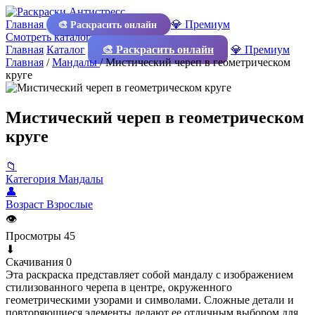
Главная
💎 Премиум
🎨 Раскрасить онлайн
Смотреть каталог
Главная
Каталог
🎨 Раскрасить онлайн
💎 Премиум
Главная
/
Мандалы
/
Мистический череп в геометрическом
круге
Мистический череп в геометрическом
круге
📁
Категория
Мандалы
👤
Возраст
Взрослые
👁
Просмотры
45
⬇
Скачивания
0
Эта раскраска представляет собой мандалу с изображением
стилизованного черепа в центре, окруженного
геометрическими узорами и символами. Сложные детали и
повторяющиеся элементы делают ее отличным выбором для