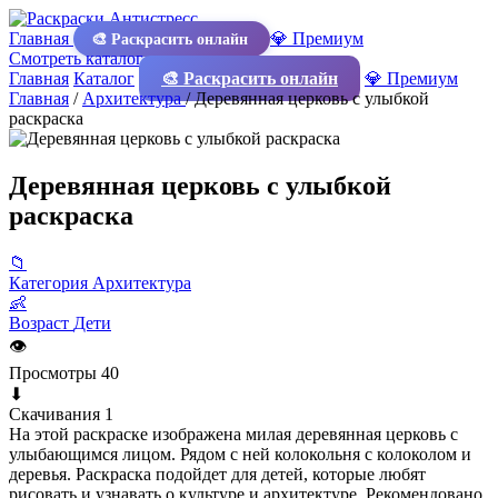
Главная
💎 Премиум
🎨 Раскрасить онлайн
Смотреть каталог
Главная
Каталог
🎨 Раскрасить онлайн
💎 Премиум
Главная
/
Архитектура
/
Деревянная церковь с улыбкой
раскраска
Деревянная церковь с улыбкой
раскраска
📁
Категория
Архитектура
👶
Возраст
Дети
👁
Просмотры
40
⬇
Скачивания
1
На этой раскраске изображена милая деревянная церковь с
улыбающимся лицом. Рядом с ней колокольня с колоколом и
деревья. Раскраска подойдет для детей, которые любят
рисовать и узнавать о культуре и архитектуре. Рекомендовано