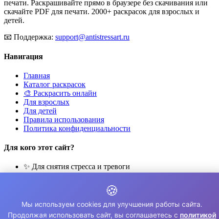
печати. Раскрашивайте прямо в браузере без скачивания или
скачайте PDF для печати. 2000+ раскрасок для взрослых и
детей.
📧
Поддержка:
support@antistressart.ru
Навигация
Главная
Каталог раскрасок
🎨 Раскрасить онлайн
Для взрослых
Для детей
Правила использования
Политика конфиденциальности
Для кого этот сайт?
✨ Для снятия стресса и тревоги
🎨 Для развития креативности
🧘 Для медитации и расслабления
🍪
👨‍👩‍👧‍👦 Для семейного досуга
Мы используем cookies для улучшения работы сайта.
© 2026 Раскраски Антистресс. Все права защищены.
Продолжая использовать сайт, вы соглашаетесь с
политикой