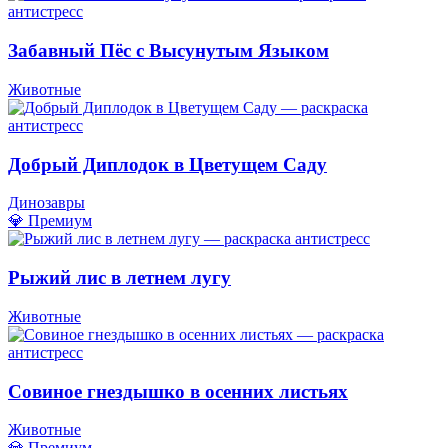
Забавный Пёс с Высунутым Языком
Животные
Добрый Диплодок в Цветущем Саду
Динозавры
💎 Премиум
Рыжий лис в летнем лугу
Животные
Совиное гнездышко в осенних листьях
Животные
💎 Премиум