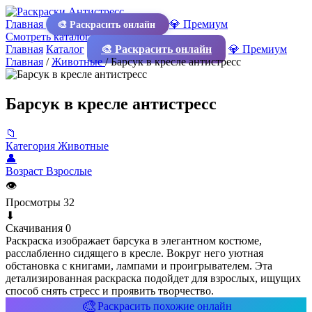
Главная
💎 Премиум
🎨 Раскрасить онлайн
Смотреть каталог
Главная
Каталог
🎨 Раскрасить онлайн
💎 Премиум
Главная
/
Животные
/
Барсук в кресле антистресс
Барсук в кресле антистресс
📁
Категория
Животные
👤
Возраст
Взрослые
👁
Просмотры
32
⬇
Скачивания
0
Раскраска изображает барсука в элегантном костюме,
расслабленно сидящего в кресле. Вокруг него уютная
обстановка с книгами, лампами и проигрывателем. Эта
детализированная раскраска подойдет для взрослых, ищущих
способ снять стресс и проявить творчество.
🎨
Раскрасить похожие онлайн