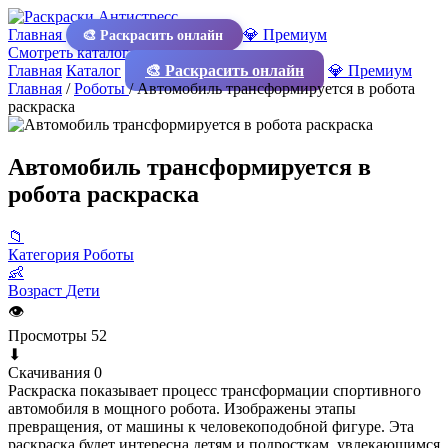
Главная
💎 Премиум
🎨 Раскрасить онлайн
Смотреть каталог
Главная
Каталог
🎨 Раскрасить онлайн
💎 Премиум
Главная
/
Роботы
/
Автомобиль трансформируется в робота
раскраска
Автомобиль трансформируется в
робота раскраска
📁
Категория
Роботы
👶
Возраст
Дети
👁
Просмотры
52
⬇
Скачивания
0
Раскраска показывает процесс трансформации спортивного
автомобиля в мощного робота. Изображены этапы
превращения, от машины к человекоподобной фигуре. Эта
раскраска будет интересна детям и подросткам, увлекающимся