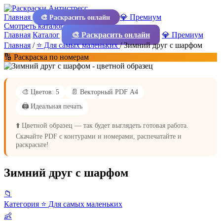
Главная
💎 Премиум
🎨 Раскрасить онлайн
Смотреть каталог
Главная
Каталог
🎨 Раскрасить онлайн
💎 Премиум
Главная
/
⭐ Для самых маленьких
/
Зимний друг с шарфом
🔢 Раскраска по номерам
🎨 Цветов: 5
📄 Векторный PDF А4
🖨️ Идеальная печать
⬆️ Цветной образец — так будет выглядеть готовая работа.
Скачайте PDF с контурами и номерами, распечатайте и
раскрасьте!
Зимний друг с шарфом
📁
Категория
⭐ Для самых маленьких
👶