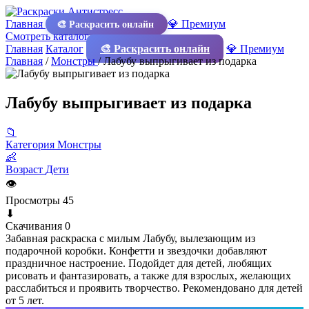
Главная
💎 Премиум
🎨 Раскрасить онлайн
Смотреть каталог
Главная
Каталог
🎨 Раскрасить онлайн
💎 Премиум
Главная
/
Монстры
/
Лабубу выпрыгивает из подарка
Лабубу выпрыгивает из подарка
📁
Категория
Монстры
👶
Возраст
Дети
👁
Просмотры
45
⬇
Скачивания
0
Забавная раскраска с милым Лабубу, вылезающим из
подарочной коробки. Конфетти и звездочки добавляют
праздничное настроение. Подойдет для детей, любящих
рисовать и фантазировать, а также для взрослых, желающих
расслабиться и проявить творчество. Рекомендовано для детей
от 5 лет.