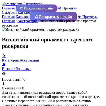
Главная
💎 Премиум
🎨 Раскрасить онлайн
Смотреть каталог
Главная
Каталог
🎨 Раскрасить онлайн
💎 Премиум
Главная
/
Абстракция
/
Византийский орнамент с крестом
раскраска
Византийский орнамент с крестом
раскраска
📁
Категория
Абстракция
👤
Возраст
Взрослые
👁
Просмотры
46
⬇
Скачивания
0
Эта детализированная раскраска представляет собой
стилизованный византийский орнамент с крестом в центре.
Сложные переплетения линий и растительные мотивы
создают красивый и успокаивающий узор. Раскраска