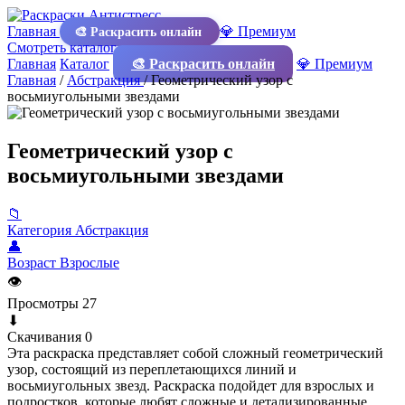
Главная
💎 Премиум
🎨 Раскрасить онлайн
Смотреть каталог
Главная
Каталог
🎨 Раскрасить онлайн
💎 Премиум
Главная
/
Абстракция
/
Геометрический узор с
восьмиугольными звездами
Геометрический узор с
восьмиугольными звездами
📁
Категория
Абстракция
👤
Возраст
Взрослые
👁
Просмотры
27
⬇
Скачивания
0
Эта раскраска представляет собой сложный геометрический
узор, состоящий из переплетающихся линий и
восьмиугольных звезд. Раскраска подойдет для взрослых и
подростков, которые любят сложные и детализированные