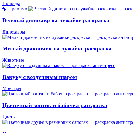
Природа
💎 Премиум
Веселый динозавр на лужайке раскраска
Динозавры
Милый дракончик на лужайке раскраска
Животные
Вакуку с воздушным шаром
Монстры
Цветочный зонтик и бабочка раскраска
Цветы