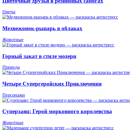
Цветочные друзья в резиновых сапогах
Цветы
Медвежонок-рыцарь в облаках
Животные
Горный закат в стиле модерн
Природа
Четыре Супергеройских Приключения
Персонажи
Суперзаяц: Герой морковного королевства
Животные