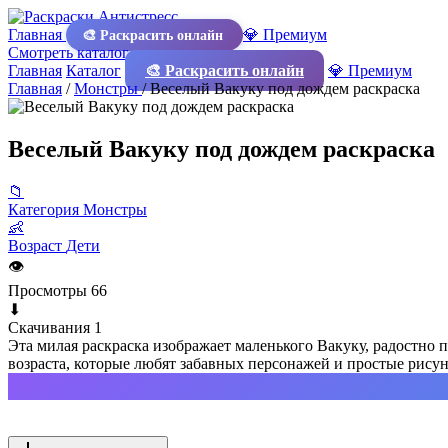
Главная
💎 Премиум
🎨 Раскрасить онлайн
Смотреть каталог
Главная
Каталог
🎨 Раскрасить онлайн
💎 Премиум
Главная
/
Монстры
/
Веселый Вакуку под дождем раскраска
Веселый Вакуку под дождем раскраска
📁
Категория
Монстры
👶
Возраст
Дети
👁
Просмотры
66
⬇
Скачивания
1
Эта милая раскраска изображает маленького Вакуку, радостно 
возраста, которые любят забавных персонажей и простые рисун