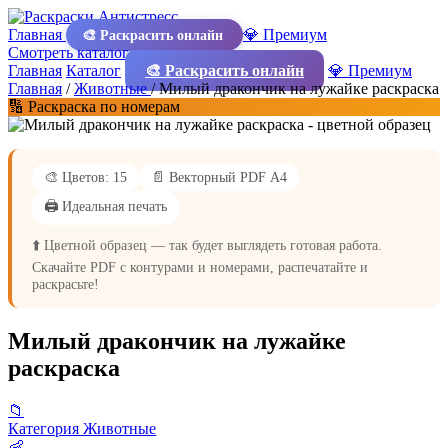
Главная
💎 Премиум
🎨 Раскрасить онлайн
Смотреть каталог
Главная
Каталог
🎨 Раскрасить онлайн
💎 Премиум
Главная
/
Животные
/
Милый дракончик на лужайке раскраска
🔢 Раскраска по номерам
🎨 Цветов: 15
📄 Векторный PDF А4
🖨️ Идеальная печать
⬆️ Цветной образец — так будет выглядеть готовая работа.
Скачайте PDF с контурами и номерами, распечатайте и
раскрасьте!
Милый дракончик на лужайке
раскраска
📁
Категория
Животные
👶