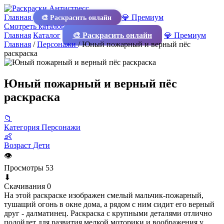
Главная
💎 Премиум
🎨 Раскрасить онлайн
Смотреть каталог
Главная
Каталог
🎨 Раскрасить онлайн
💎 Премиум
Главная
/
Персонажи
/
Юный пожарный и верный пёс
раскраска
Юный пожарный и верный пёс
раскраска
📁
Категория
Персонажи
👶
Возраст
Дети
👁
Просмотры
53
⬇
Скачивания
0
На этой раскраске изображен смелый мальчик-пожарный,
тушащий огонь в окне дома, а рядом с ним сидит его верный
друг - далматинец. Раскраска с крупными деталями отлично
подойдет для развития мелкой моторики и воображения у