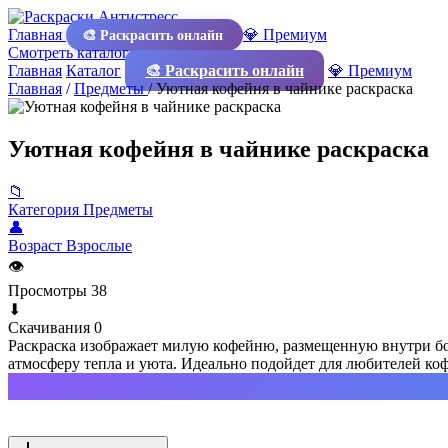
Главная
💎 Премиум
🎨 Раскрасить онлайн
Смотреть каталог
Главная
Каталог
🎨 Раскрасить онлайн
💎 Премиум
Главная
/
Предметы
/
Уютная кофейня в чайнике раскраска
Уютная кофейня в чайнике раскраска
📁
Категория
Предметы
👤
Возраст
Взрослые
👁
Просмотры
38
⬇
Скачивания
0
Раскраска изображает милую кофейню, размещенную внутри бо
атмосферу тепла и уюта. Идеально подойдет для любителей коф