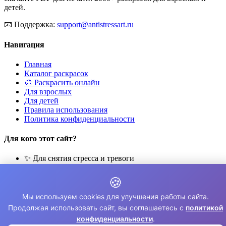
детей.
📧
Поддержка:
support@antistressart.ru
Навигация
Главная
Каталог раскрасок
🎨 Раскрасить онлайн
Для взрослых
Для детей
Правила использования
Политика конфиденциальности
Для кого этот сайт?
✨ Для снятия стресса и тревоги
🎨 Для развития креативности
🧘 Для медитации и расслабления
🍪
👨‍👩‍👧‍👦 Для семейного досуга
Мы используем cookies для улучшения работы сайта.
© 2026 Раскраски Антистресс. Все права защищены.
Продолжая использовать сайт, вы соглашаетесь с
политикой
конфиденциальности
.
⚠️ Все раскраски для личного использования. Коммерческое