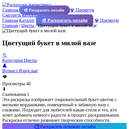
Главная
💎 Премиум
🎨 Раскрасить онлайн
Смотреть каталог
Главная
Каталог
🎨 Раскрасить онлайн
💎 Премиум
Главная
/
Цветы
/
Цветущий букет в милой вазе
Цветущий букет в милой вазе
📁
Категория
Цветы
👤
Возраст
Взрослые
👁
Просмотры
46
⬇
Скачивания
1
Эта раскраска изображает очаровательный букет цветов с
милыми мордашками, помещенный в забавную вазу с
глазками. Подходит для любителей каваи-стиля и тех, кто
хочет добавить немного радости в процесс раскрашивания.
Раскраска отлично развивает творческие способности.
🎨
Раскрасить похожие онлайн