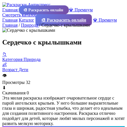
Главная
💎 Премиум
🎨 Раскрасить онлайн
Смотреть каталог
Главная
Каталог
🎨 Раскрасить онлайн
💎 Премиум
Главная
/
Природа
/
Сердечко с крылышками
Сердечко с крылышками
📁
Категория
Природа
👶
Возраст
Дети
👁
Просмотры
32
⬇
Скачивания
0
Эта милая раскраска изображает очаровательное сердце с
парой ангельских крыльев. У него большие выразительные
глаза и широкая, радостная улыбка, что делает его идеальным
для создания позитивного настроения. Раскраска отлично
подойдет для детей, которые любят милых персонажей и хотят
развить мелкую моторику.