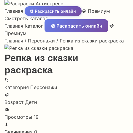
Главная
💎 Премиум
🎨 Раскрасить онлайн
Смотреть каталог
Главная
Каталог
🎨 Раскрасить онлайн
💎
Премиум
Главная
/
Персонажи
/
Репка из сказки раскраска
Репка из сказки
раскраска
📁
Категория
Персонажи
👶
Возраст
Дети
👁
Просмотры
19
⬇
Скачивания
0