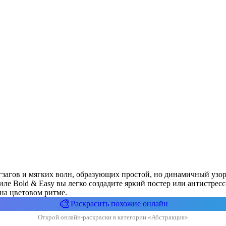
игзагов и мягких волн, образующих простой, но динамичный узо
ле Bold & Easy вы легко создадите яркий постер или антистресс-
на цветовом ритме.
🎨
Раскрасить похожие онлайн
Открой онлайн-раскраски в категории «Абстракция»