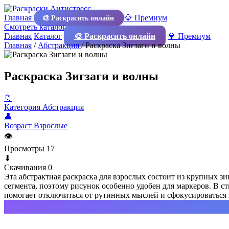
Главная
💎 Премиум
🎨 Раскрасить онлайн
Смотреть каталог
Главная
Каталог
🎨 Раскрасить онлайн
💎 Премиум
Главная
/
Абстракция
/
Раскраска Зигзаги и волны
Раскраска Зигзаги и волны
📁
Категория
Абстракция
👤
Возраст
Взрослые
👁
Просмотры
17
⬇
Скачивания
0
Эта абстрактная раскраска для взрослых состоит из крупных з
сегмента, поэтому рисунок особенно удобен для маркеров. В сти
помогает отключиться от рутинных мыслей и сфокусироваться 