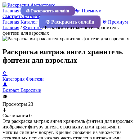
Главная
💎 Премиум
🎨 Раскрасить онлайн
Смотреть каталог
Главная
Каталог
🎨 Раскрасить онлайн
💎 Премиум
Главная
/
Фэнтези
/
Раскраска витраж ангел хранитель
фэнтези для взрослых
Раскраска витраж ангел хранитель
фэнтези для взрослых
📁
Категория
Фэнтези
👤
Возраст
Взрослые
👁
Просмотры
23
⬇
Скачивания
0
Эта раскраска витраж ангел хранитель фэнтези для взрослых
изображает фигуру ангела с распахнутыми крыльями и
мягким сиянием вокруг. Крылья сложены из множества
стеклянных перьев каждая часть отделена витражными