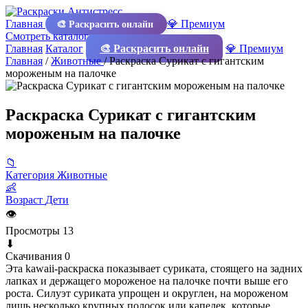
Главная
💎 Премиум
🎨 Раскрасить онлайн
Смотреть каталог
Главная
Каталог
🎨 Раскрасить онлайн
💎 Премиум
Главная
/
Животные
/
Раскраска Сурикат с гигантским
мороженым на палочке
Раскраска Сурикат с гигантским
мороженым на палочке
📁
Категория
Животные
👶
Возраст
Дети
👁
Просмотры
13
⬇
Скачивания
0
Эта kawaii-раскраска показывает суриката, стоящего на задних
лапках и держащего мороженое на палочке почти выше его
роста. Силуэт суриката упрощен и округлен, на мороженом
лишь несколько крупных полосок или капелек, которые