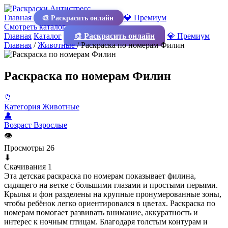
Главная
💎 Премиум
🎨 Раскрасить онлайн
Смотреть каталог
Главная
Каталог
🎨 Раскрасить онлайн
💎 Премиум
Главная
/
Животные
/
Раскраска по номерам Филин
Раскраска по номерам Филин
📁
Категория
Животные
👤
Возраст
Взрослые
👁
Просмотры
26
⬇
Скачивания
1
Эта детская раскраска по номерам показывает филина,
сидящего на ветке с большими глазами и простыми перьями.
Крылья и фон разделены на крупные пронумерованные зоны,
чтобы ребёнок легко ориентировался в цветах. Раскраска по
номерам помогает развивать внимание, аккуратность и
интерес к ночным птицам. Благодаря толстым контурам и