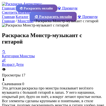
Главная
💎 Премиум
🎨 Раскрасить онлайн
Смотреть каталог
Главная
Каталог
🎨 Раскрасить онлайн
💎 Премиум
Главная
/
Монстры
/
Раскраска Монстр-музыкант с гитарой
Раскраска Монстр-музыкант с
гитарой
📁
Категория
Монстры
👶
Возраст
Дети
👁
Просмотры
17
⬇
Скачивания
0
Эта детская раскраска про монстра показывает весёлого
музыканта с большой гитарой в лапах. У него наушники,
открытый рот, будто он поёт, а вокруг летают простые нотки.
Все элементы сделаны крупными и понятными, в стиле
Простая, поэтому раскрашивать монстра и гитару удобно даже