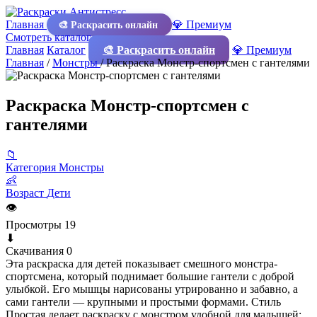
Главная
💎 Премиум
🎨 Раскрасить онлайн
Смотреть каталог
Главная
Каталог
🎨 Раскрасить онлайн
💎 Премиум
Главная
/
Монстры
/
Раскраска Монстр-спортсмен с гантелями
Раскраска Монстр-спортсмен с
гантелями
📁
Категория
Монстры
👶
Возраст
Дети
👁
Просмотры
19
⬇
Скачивания
0
Эта раскраска для детей показывает смешного монстра-
спортсмена, который поднимает большие гантели с доброй
улыбкой. Его мышцы нарисованы утрированно и забавно, а
сами гантели — крупными и простыми формами. Стиль
Простая делает раскраску с монстром удобной для малышей: