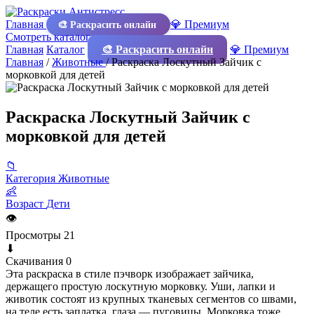
Главная
💎 Премиум
🎨 Раскрасить онлайн
Смотреть каталог
Главная
Каталог
🎨 Раскрасить онлайн
💎 Премиум
Главная
/
Животные
/
Раскраска Лоскутный Зайчик с
морковкой для детей
Раскраска Лоскутный Зайчик с
морковкой для детей
📁
Категория
Животные
👶
Возраст
Дети
👁
Просмотры
21
⬇
Скачивания
0
Эта раскраска в стиле пэчворк изображает зайчика,
держащего простую лоскутную морковку. Уши, лапки и
животик состоят из крупных тканевых сегментов со швами,
на теле есть заплатка, глаза — пуговицы. Морковка тоже