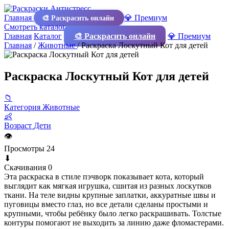
Главная
💎 Премиум
🎨 Раскрасить онлайн
Смотреть каталог
Главная
Каталог
🎨 Раскрасить онлайн
💎 Премиум
Главная
/
Животные
/
Раскраска Лоскутный Кот для детей
Раскраска Лоскутный Кот для детей
📁
Категория
Животные
👶
Возраст
Дети
👁
Просмотры
24
⬇
Скачивания
0
Эта раскраска в стиле пэчворк показывает кота, который
выглядит как мягкая игрушка, сшитая из разных лоскутков
ткани. На теле видны крупные заплатки, аккуратные швы и
пуговицы вместо глаз, но все детали сделаны простыми и
крупными, чтобы ребёнку было легко раскрашивать. Толстые
контуры помогают не выходить за линию даже фломастерами.