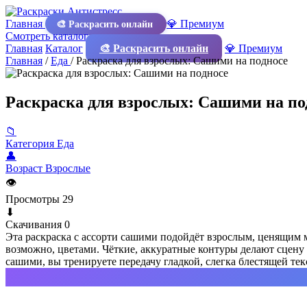
Главная
💎 Премиум
🎨 Раскрасить онлайн
Смотреть каталог
Главная
Каталог
🎨 Раскрасить онлайн
💎 Премиум
Главная
/
Еда
/
Раскраска для взрослых: Сашими на подносе
Раскраска для взрослых: Сашими на по
📁
Категория
Еда
👤
Возраст
Взрослые
👁
Просмотры
29
⬇
Скачивания
0
Эта раскраска с ассорти сашими подойдёт взрослым, ценящим
возможно, цветами. Чёткие, аккуратные контуры делают сцену 
сашими, вы тренируете передачу гладкой, слегка блестящей те