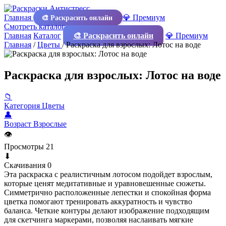
Главная
💎 Премиум
🎨 Раскрасить онлайн
Смотреть каталог
Главная
Каталог
🎨 Раскрасить онлайн
💎 Премиум
Главная
/
Цветы
/
Раскраска для взрослых: Лотос на воде
Раскраска для взрослых: Лотос на воде
📁
Категория
Цветы
👤
Возраст
Взрослые
👁
Просмотры
21
⬇
Скачивания
0
Эта раскраска с реалистичным лотосом подойдет взрослым,
которые ценят медитативные и уравновешенные сюжеты.
Симметрично расположенные лепестки и спокойная форма
цветка помогают тренировать аккуратность и чувство
баланса. Четкие контуры делают изображение подходящим
для скетчинга маркерами, позволяя наслаивать мягкие