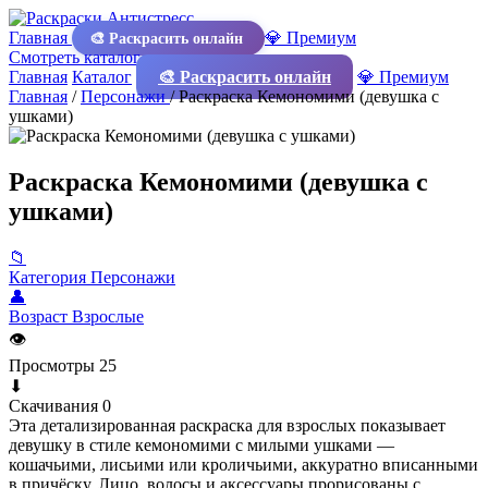
Главная
💎 Премиум
🎨 Раскрасить онлайн
Смотреть каталог
Главная
Каталог
🎨 Раскрасить онлайн
💎 Премиум
Главная
/
Персонажи
/
Раскраска Кемономими (девушка с
ушками)
Раскраска Кемономими (девушка с
ушками)
📁
Категория
Персонажи
👤
Возраст
Взрослые
👁
Просмотры
25
⬇
Скачивания
0
Эта детализированная раскраска для взрослых показывает
девушку в стиле кемономими с милыми ушками —
кошачьими, лисьими или кроличьими, аккуратно вписанными
в причёску. Лицо, волосы и аксессуары прорисованы с