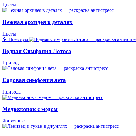
Цветы
Нежная орхидея в деталях
Цветы
💎 Премиум
Водная Симфония Лотоса
Природа
Садовая симфония лета
Природа
Медвежонок с мёдом
Животные