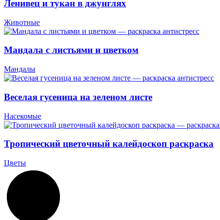
Ленивец и тукан в джунглях
Животные
Мандала с листьями и цветком
Мандалы
Веселая гусеница на зеленом листе
Насекомые
Тропический цветочный калейдоскоп раскраска
Цветы