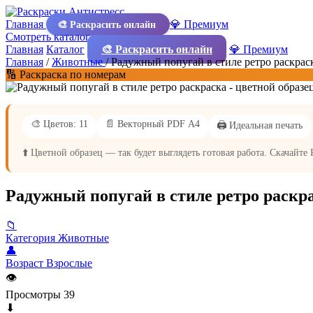
Главная
💎 Премиум
🎨 Раскрасить онлайн
Смотреть каталог
Главная
Каталог
🎨 Раскрасить онлайн
💎 Премиум
Главная
/
Животные
/
Радужный попугай в стиле ретро раскрас
🔢 Раскраска по номерам
🎨 Цветов: 11
📄 Векторный PDF А4
🖨️ Идеальная печать
⬆️ Цветной образец — так будет выглядеть готовая работа. Скачайте
Радужный попугай в стиле ретро раскр
📁
Категория
Животные
👤
Возраст
Взрослые
👁
Просмотры
39
⬇