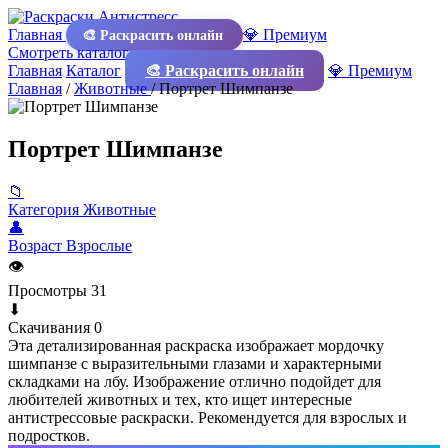
Главная
💎 Премиум
🎨 Раскрасить онлайн
Смотреть каталог
Главная
Каталог
🎨 Раскрасить онлайн
💎 Премиум
Главная
/
Животные
/
Портрет Шимпанзе
Портрет Шимпанзе
📁
Категория
Животные
👤
Возраст
Взрослые
👁
Просмотры
31
⬇
Скачивания
0
Эта детализированная раскраска изображает мордочку
шимпанзе с выразительными глазами и характерными
складками на лбу. Изображение отлично подойдет для
любителей животных и тех, кто ищет интересные
антистрессовые раскраски. Рекомендуется для взрослых и
подростков.