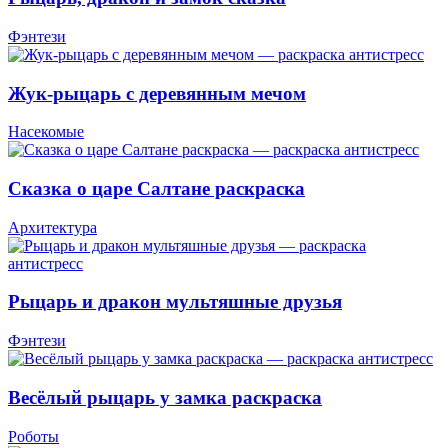
Фэнтези
Жук-рыцарь с деревянным мечом
Насекомые
Сказка о царе Салтане раскраска
Архитектура
Рыцарь и дракон мультяшные друзья
Фэнтези
Весёлый рыцарь у замка раскраска
Роботы