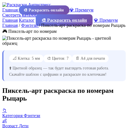
Главная
💎 Премиум
🎨 Раскрасить онлайн
Смотреть каталог
Главная
Каталог
🎨 Раскрасить онлайн
💎 Премиум
Главная
/
Фэнтези
/
Пиксель-арт раскраска по номерам Рыцарь
🎮 Пиксель-арт по номерам
📐 Клетка: 5 мм
🎨 Цветов: 7
📄 А4 для печати
⬆️ Цветной образец — так будет выглядеть готовая работа.
Скачайте шаблон с цифрами и раскрасьте по клеточкам!
Пиксель-арт раскраска по номерам
Рыцарь
📁
Категория
Фэнтези
👶
Возраст
Дети