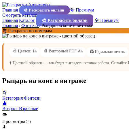
Главная
💎 Премиум
🎨 Раскрасить онлайн
Смотреть каталог
Главная
Каталог
🎨 Раскрасить онлайн
💎 Премиум
Главная
/
Фэнтези
/
Рыцарь на коне в витраже
🔢 Раскраска по номерам
🎨 Цветов: 14
📄 Векторный PDF А4
🖨️ Идеальная печать
⬆️ Цветной образец — так будет выглядеть готовая работа. Скачайте
Рыцарь на коне в витраже
📁
Категория
Фэнтези
👤
Возраст
Взрослые
👁
Просмотры
55
⬇