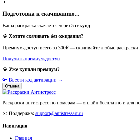
5
Подготовка к скачиванию...
Ваша раскраска скачается через
5
секунд
💎
Хотите скачивать без ожидания?
Премиум-доступ всего за 300₽ — скачивайте любые раскраски
Получить премиум-доступ
💎
Уже купили премиум?
🔑 Ввести код активации →
Отмена
Раскраски антистресс по номерам — онлайн бесплатно и для печ
📧
Поддержка:
support@antistressart.ru
Навигация
Главная