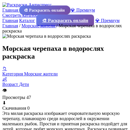
Главная
💎 Премиум
🎨 Раскрасить онлайн
Смотреть каталог
Главная
Каталог
🎨 Раскрасить онлайн
💎 Премиум
Главная
/
Морские жители
/
Морская черепаха в водорослях
раскраска
Морская черепаха в водорослях
раскраска
📁
Категория
Морские жители
👶
Возраст
Дети
👁
Просмотры
47
⬇
Скачивания
0
Эта милая раскраска изображает очаровательную морскую
черепаху, плавающую среди водорослей в окружении
маленьких рыбок. Простая и приятная раскраска подойдет для
детей, которые любят морских животных. Раскраска развивает