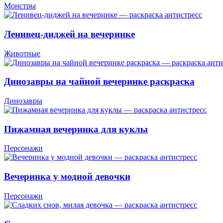
Монстры
Ленивец-диджей на вечеринке
Животные
Динозавры на чайной вечеринке раскраска
Динозавры
Пижамная вечеринка для куклы
Персонажи
Вечеринка у модной девочки
Персонажи