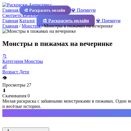
Главная
💎 Премиум
🎨 Раскрасить онлайн
Смотреть каталог
Главная
Каталог
🎨 Раскрасить онлайн
💎 Премиум
Главная
/
Монстры
/
Монстры в пижамах на вечеринке
Монстры в пижамах на вечеринке
📁
Категория
Монстры
👶
Возраст
Дети
👁
Просмотры
27
⬇
Скачивания
0
Милая раскраска с забавными монстриками в пижамах. Один мо
и весёлые истории.