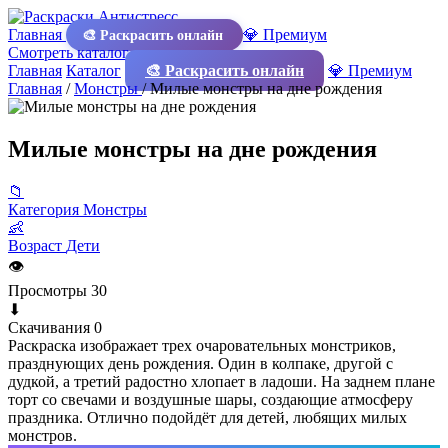
Главная
💎 Премиум
🎨 Раскрасить онлайн
Смотреть каталог
Главная
Каталог
🎨 Раскрасить онлайн
💎 Премиум
Главная
/
Монстры
/
Милые монстры на дне рождения
Милые монстры на дне рождения
📁
Категория
Монстры
👶
Возраст
Дети
👁
Просмотры
30
⬇
Скачивания
0
Раскраска изображает трех очаровательных монстриков,
празднующих день рождения. Один в колпаке, другой с
дудкой, а третий радостно хлопает в ладоши. На заднем плане
торт со свечами и воздушные шары, создающие атмосферу
праздника. Отлично подойдёт для детей, любящих милых
монстров.