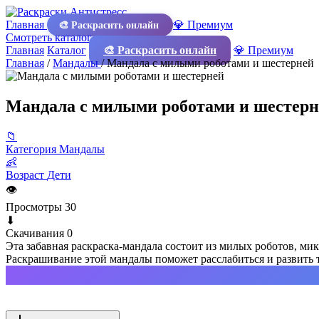
Главная
💎 Премиум
🎨 Раскрасить онлайн
Смотреть каталог
Главная
Каталог
🎨 Раскрасить онлайн
💎 Премиум
Главная
/
Мандалы
/
Мандала с милыми роботами и шестерней
Мандала с милыми роботами и шестерн
📁
Категория
Мандалы
👶
Возраст
Дети
👁
Просмотры
30
⬇
Скачивания
0
Эта забавная раскраска-мандала состоит из милых роботов, м
Раскрашивание этой мандалы поможет расслабиться и развить т