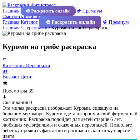
Главная
💎 Премиум
🎨 Раскрасить онлайн
Смотреть каталог
Главная
Каталог
🎨 Раскрасить онлайн
💎 Премиум
Главная
/
Персонажи
/
Куроми на грибе раскраска
Куроми на грибе раскраска
📁
Категория
Персонажи
👶
Возраст
Дети
👁
Просмотры
39
⬇
Скачивания
0
Эта милая раскраска изображает Куроми, сидящую на
большом мухоморе. Куроми одета в корону и свой фирменный
костюмчик. Раскраска подойдет для детей старше 6 лет,
любящих мультфильмы и сказочных персонажей. Позвольте
ребенку проявить фантазию и раскрасить картинку в яркие
цвета.