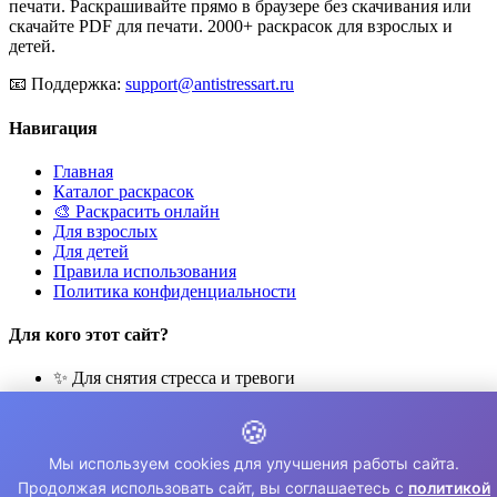
печати. Раскрашивайте прямо в браузере без скачивания или
скачайте PDF для печати. 2000+ раскрасок для взрослых и
детей.
📧
Поддержка:
support@antistressart.ru
Навигация
Главная
Каталог раскрасок
🎨 Раскрасить онлайн
Для взрослых
Для детей
Правила использования
Политика конфиденциальности
Для кого этот сайт?
✨ Для снятия стресса и тревоги
🎨 Для развития креативности
🧘 Для медитации и расслабления
🍪
👨‍👩‍👧‍👦 Для семейного досуга
Мы используем cookies для улучшения работы сайта.
© 2026 Раскраски Антистресс. Все права защищены.
Продолжая использовать сайт, вы соглашаетесь с
политикой