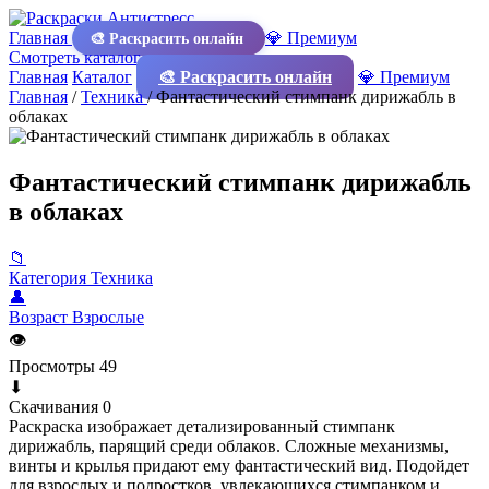
Главная
💎 Премиум
🎨 Раскрасить онлайн
Смотреть каталог
Главная
Каталог
🎨 Раскрасить онлайн
💎 Премиум
Главная
/
Техника
/
Фантастический стимпанк дирижабль в
облаках
Фантастический стимпанк дирижабль
в облаках
📁
Категория
Техника
👤
Возраст
Взрослые
👁
Просмотры
49
⬇
Скачивания
0
Раскраска изображает детализированный стимпанк
дирижабль, парящий среди облаков. Сложные механизмы,
винты и крылья придают ему фантастический вид. Подойдет
для взрослых и подростков, увлекающихся стимпанком и