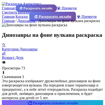
Главная
💎 Премиум
🎨 Раскрасить онлайн
Смотреть каталог
Главная
Каталог
🎨 Раскрасить онлайн
💎 Премиум
Главная
/
Динозавры
/
Динозавры на фоне вулкана раскраска
Динозавры на фоне вулкана раскраска
📁
Категория
Динозавры
👶
Возраст
Дети
👁
Просмотры
73
⬇
Скачивания
3
Эта раскраска изображает дружелюбных динозавров на фоне
извергающегося вулкана. На переднем плане тираннозавр и
трицератопс, а в небе летит птеродактиль. Раскраска подойдет
для детей, любящих динозавров и приключения, и будет
интересна для детей от 5 лет.
🎨
Раскрасить похожие онлайн