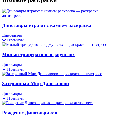
Динозавры играют с камнем раскраска
Динозавры
💎 Премиум
Милый трицератопс в джунглях
Динозавры
💎 Премиум
Затерянный Мир Динозавров
Динозавры
💎 Премиум
Рождение Динозавриков