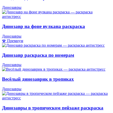
Динозавры
Динозавр на фоне вулкана раскраска
Динозавры
💎 Премиум
Динозавр раскраска по номерам
Динозавры
Весёлый динозаврик в тропиках
Динозавры
Динозавры в тропическом пейзаже раскраска