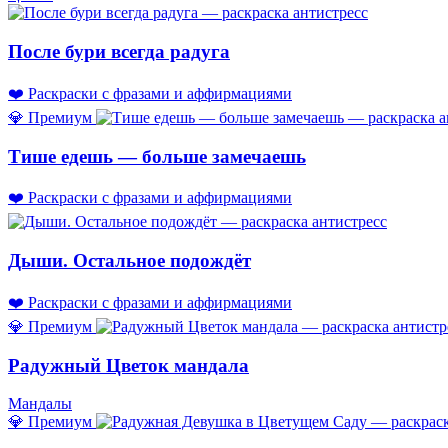
После бури всегда радуга
❤️ Раскраски с фразами и аффирмациями
💎 Премиум
Тише едешь — больше замечаешь
❤️ Раскраски с фразами и аффирмациями
Дыши. Остальное подождёт
❤️ Раскраски с фразами и аффирмациями
💎 Премиум
Радужный Цветок мандала
Мандалы
💎 Премиум