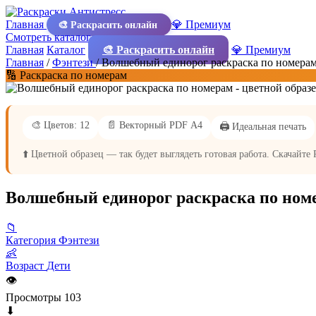
Главная
💎 Премиум
🎨 Раскрасить онлайн
Смотреть каталог
Главная
Каталог
🎨 Раскрасить онлайн
💎 Премиум
Главная
/
Фэнтези
/
Волшебный единорог раскраска по номера
🔢 Раскраска по номерам
🎨 Цветов: 12
📄 Векторный PDF А4
🖨️ Идеальная печать
⬆️ Цветной образец — так будет выглядеть готовая работа. Скачайте
Волшебный единорог раскраска по ном
📁
Категория
Фэнтези
👶
Возраст
Дети
👁
Просмотры
103
⬇