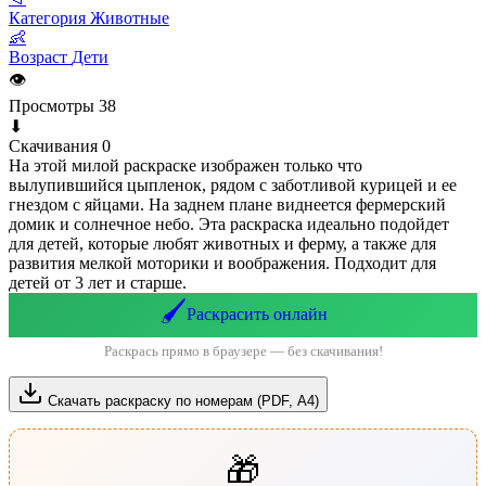
Категория
Животные
👶
Возраст
Дети
👁
Просмотры
38
⬇
Скачивания
0
На этой милой раскраске изображен только что
вылупившийся цыпленок, рядом с заботливой курицей и ее
гнездом с яйцами. На заднем плане виднеется фермерский
домик и солнечное небо. Эта раскраска идеально подойдет
для детей, которые любят животных и ферму, а также для
развития мелкой моторики и воображения. Подходит для
детей от 3 лет и старше.
🖌️
Раскрасить онлайн
Раскрась прямо в браузере — без скачивания!
Скачать раскраску по номерам (PDF, А4)
🎁