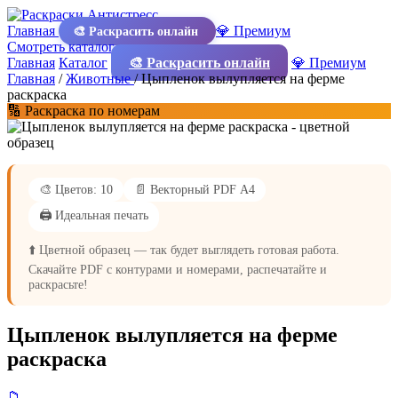
Главная
💎 Премиум
🎨 Раскрасить онлайн
Смотреть каталог
Главная
Каталог
🎨 Раскрасить онлайн
💎 Премиум
Главная
/
Животные
/
Цыпленок вылупляется на ферме
раскраска
🔢 Раскраска по номерам
🎨 Цветов: 10
📄 Векторный PDF А4
🖨️ Идеальная печать
⬆️ Цветной образец — так будет выглядеть готовая работа.
Скачайте PDF с контурами и номерами, распечатайте и
раскрасьте!
Цыпленок вылупляется на ферме
раскраска
📁