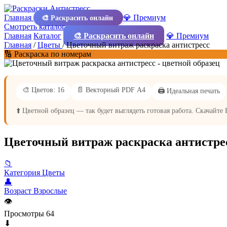
Главная
💎 Премиум
🎨 Раскрасить онлайн
Смотреть каталог
Главная
Каталог
🎨 Раскрасить онлайн
💎 Премиум
Главная
/
Цветы
/
Цветочный витраж раскраска антистресс
🔢 Раскраска по номерам
🎨 Цветов: 16
📄 Векторный PDF А4
🖨️ Идеальная печать
⬆️ Цветной образец — так будет выглядеть готовая работа. Скачайте
Цветочный витраж раскраска антистре
📁
Категория
Цветы
👤
Возраст
Взрослые
👁
Просмотры
64
⬇