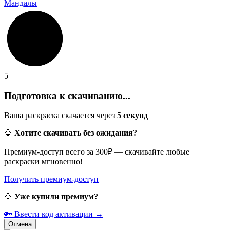
Мандалы
5
Подготовка к скачиванию...
Ваша раскраска скачается через
5
секунд
💎
Хотите скачивать без ожидания?
Премиум-доступ всего за 300₽ — скачивайте любые
раскраски мгновенно!
Получить премиум-доступ
💎
Уже купили премиум?
🔑 Ввести код активации →
Отмена