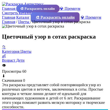
Главная
💎 Премиум
🎨 Раскрасить онлайн
Смотреть каталог
Главная
Каталог
🎨 Раскрасить онлайн
💎 Премиум
Главная
/
Цветы
/
Цветочный узор в сотах раскраска
Цветочный узор в сотах раскраска
📁
Категория
Цветы
👶
Возраст
Дети
👁
Просмотры
60
⬇
Скачивания
0
Эта раскраска представляет собой повторяющийся узор из
различных цветов и веточек, заключенных в соты. Простые
контуры и четкие линии делают её идеальной для
начинающих художников и детей от 6 лет. Раскрашивание
этого узора поможет развить мелкую моторику и творческие
способности.