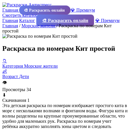
Главная
💎 Премиум
🎨 Раскрасить онлайн
Смотреть каталог
Главная
Каталог
🎨 Раскрасить онлайн
💎 Премиум
Главная
/
Морские жители
/
Раскраска по номерам Кит
простой
Раскраска по номерам Кит простой
📁
Категория
Морские жители
👶
Возраст
Дети
👁
Просмотры
34
⬇
Скачивания
1
Эта детская раскраска по номерам изображает простого кита в
море с несколькими волнами и фонтаном воды. Фигура кита и
волны разделены на крупные пронумерованные области, что
удобно для маленьких рук. Раскраска по номерам учит
ребёнка аккуратно заполнять зоны цветом и следовать