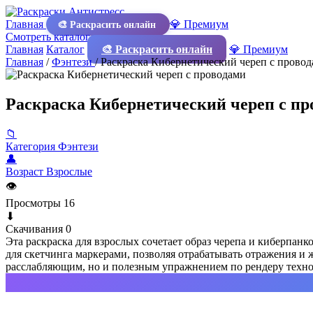
Главная
💎 Премиум
🎨 Раскрасить онлайн
Смотреть каталог
Главная
Каталог
🎨 Раскрасить онлайн
💎 Премиум
Главная
/
Фэнтези
/
Раскраска Кибернетический череп с прово
Раскраска Кибернетический череп с пр
📁
Категория
Фэнтези
👤
Возраст
Взрослые
👁
Просмотры
16
⬇
Скачивания
0
Эта раскраска для взрослых сочетает образ черепа и киберпан
для скетчинга маркерами, позволяя отрабатывать отражения и 
расслабляющим, но и полезным упражнением по рендеру техно