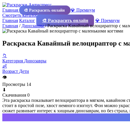
Главная
💎 Премиум
🎨 Раскрасить онлайн
Смотреть каталог
Главная
Каталог
🎨 Раскрасить онлайн
💎 Премиум
Главная
/
Динозавры
/
Раскраска Кавайный велоцираптор с ма
Раскраска Кавайный велоцираптор с м
📁
Категория
Динозавры
👶
Возраст
Дети
👁
Просмотры
14
⬇
Скачивания
0
Эта раскраска показывает велоцираптора в мягком, кавайном с
стоит в простой позе, хвост немного изогнут. Фон можно укра
сюжет развивает интерес к хищным динозаврам, но без страха, 