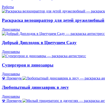
Роботы
Раскраска велоцираптор для детей дружелюбный
Динозавры
Добрый Диплодок в Цветущем Саду
Динозавры
Супергерои и динозавры
Динозавры
💎 Премиум
Любопытный динозаврик в лесу
Динозавры
💎 Премиум