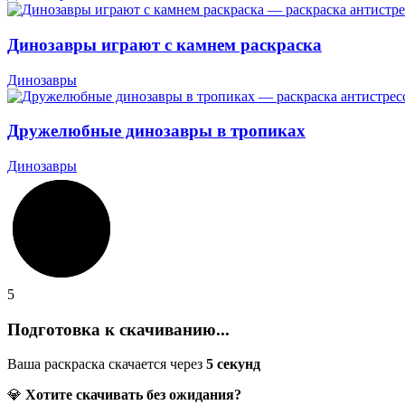
Динозавры играют с камнем раскраска
Динозавры
Дружелюбные динозавры в тропиках
Динозавры
5
Подготовка к скачиванию...
Ваша раскраска скачается через
5
секунд
💎
Хотите скачивать без ожидания?