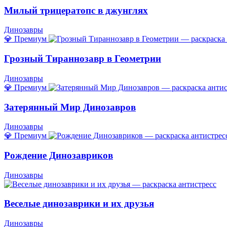
Милый трицератопс в джунглях
Динозавры
💎 Премиум
Грозный Тираннозавр в Геометрии
Динозавры
💎 Премиум
Затерянный Мир Динозавров
Динозавры
💎 Премиум
Рождение Динозавриков
Динозавры
Веселые динозаврики и их друзья
Динозавры