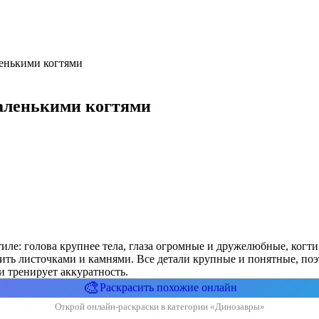
ленькими когтями
аленькими когтями
тиле: голова крупнее тела, глаза огромные и дружелюбные, ког
сить листочками и камнями. Все детали крупные и понятные, поэ
и тренирует аккуратность.
🎨
Раскрасить похожие онлайн
Открой онлайн-раскраски в категории «Динозавры»